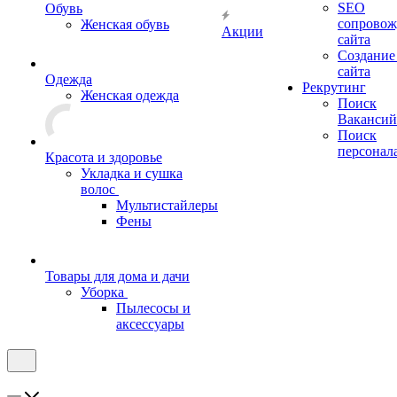
SEO
Обувь
сопровож
Женская обувь
Акции
сайта
Создание
сайта
Одежда
Рекрутинг
Женская одежда
Поиск
Вакансий
Поиск
персонал
Красота и здоровье
Укладка и сушка
волос
Мультистайлеры
Фены
Товары для дома и дачи
Уборка
Пылесосы и
аксессуары