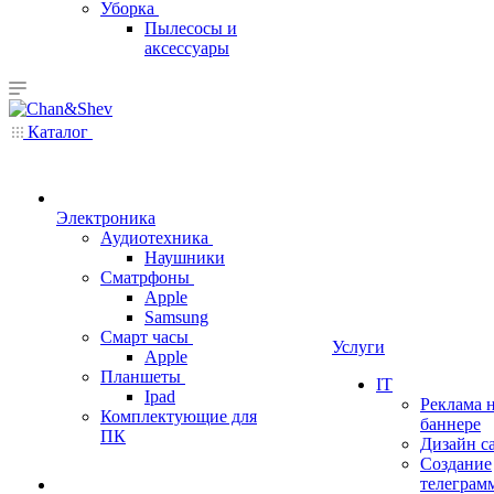
Уборка
Пылесосы и
аксессуары
Каталог
Электроника
Аудиотехника
Наушники
Сматрфоны
Apple
Samsung
Смарт часы
Услуги
Apple
Планшеты
IT
Ipad
Реклама 
Комплектующие для
баннере
ПК
Дизайн с
Создание
телеграм