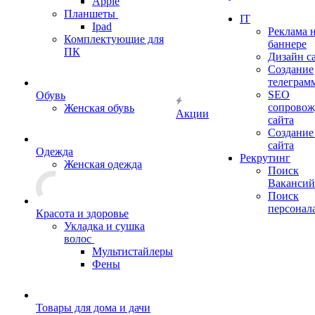
Apple
Планшеты
IT
Ipad
Реклама 
Комплектующие для
баннере
ПК
Дизайн с
Создание
телеграм
SEO
Обувь
сопровож
Женская обувь
Акции
сайта
Создание
сайта
Одежда
Рекрутинг
Женская одежда
Поиск
Вакансий
Поиск
персонал
Красота и здоровье
Укладка и сушка
волос
Мультистайлеры
Фены
Товары для дома и дачи