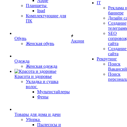
Apple
IT
Планшеты
Реклама 
Ipad
баннере
Комплектующие для
Дизайн с
ПК
Создание
телеграм
SEO
Обувь
сопровож
Акции
Женская обувь
сайта
Создание
сайта
Рекрутинг
Одежда
Поиск
Женская одежда
Вакансий
Поиск
Красота и здоровье
персонал
Укладка и сушка
волос
Мультистайлеры
Фены
Товары для дома и дачи
Уборка
Пылесосы и