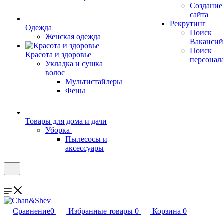
Создание
сайта
Рекрутинг
Одежда
Поиск
Женская одежда
Вакансий
Поиск
Красота и здоровье
персонал
Укладка и сушка
волос
Мультистайлеры
Фены
Товары для дома и дачи
Уборка
Пылесосы и
аксессуары
Сравнение
0
Избранные товары
0
Корзина
0