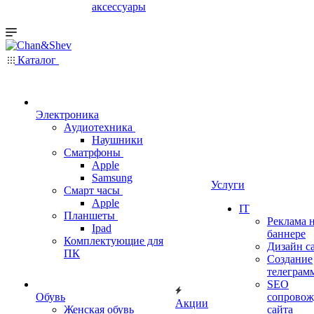
аксессуары
Каталог
Электроника
Аудиотехника
Наушники
Сматрфоны
Apple
Samsung
Услуги
Смарт часы
Apple
IT
Планшеты
Реклама 
Ipad
баннере
Комплектующие для
Дизайн с
ПК
Создание
телеграм
SEO
Обувь
сопровож
Акции
Женская обувь
сайта