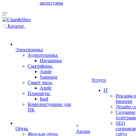
аксессуары
Каталог
Электроника
Аудиотехника
Наушники
Сматрфоны
Apple
Samsung
Услуги
Смарт часы
Apple
IT
Планшеты
Реклама 
Ipad
баннере
Комплектующие для
Дизайн с
ПК
Создание
телеграм
SEO
Обувь
сопровож
Акции
Женская обувь
сайта