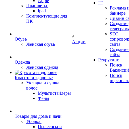
Apple
IT
Планшеты
Реклама 
Ipad
баннере
Комплектующие для
Дизайн с
ПК
Создание
телеграм
SEO
Обувь
сопровож
Акции
Женская обувь
сайта
Создание
сайта
Рекрутинг
Одежда
Поиск
Женская одежда
Вакансий
Поиск
Красота и здоровье
персонал
Укладка и сушка
волос
Мультистайлеры
Фены
Товары для дома и дачи
Уборка
Пылесосы и