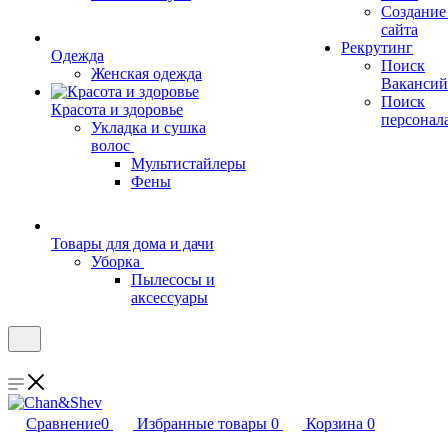
Создание
сайта
Рекрутинг
Одежда
Поиск
Женская одежда
Вакансий
Поиск
Красота и здоровье
персонал
Укладка и сушка
волос
Мультистайлеры
Фены
Товары для дома и дачи
Уборка
Пылесосы и
аксессуары
Сравнение
0
Избранные товары
0
Корзина
0