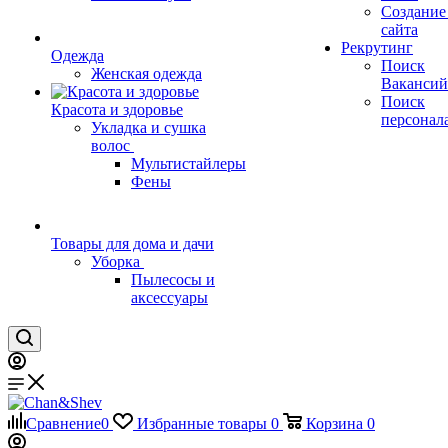
Создание
сайта
Рекрутинг
Одежда
Поиск
Женская одежда
Вакансий
Поиск
Красота и здоровье
персонал
Укладка и сушка
волос
Мультистайлеры
Фены
Товары для дома и дачи
Уборка
Пылесосы и
аксессуары
Сравнение
0
Избранные товары
0
Корзина
0