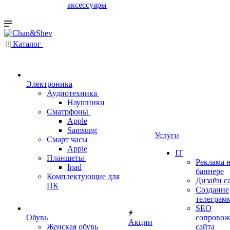
аксессуары
Каталог
Электроника
Аудиотехника
Наушники
Сматрфоны
Apple
Samsung
Услуги
Смарт часы
Apple
IT
Планшеты
Реклама 
Ipad
баннере
Комплектующие для
Дизайн с
ПК
Создание
телеграм
SEO
Обувь
сопровож
Акции
Женская обувь
сайта