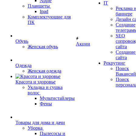
Apple
IT
Планшеты
Реклама 
Ipad
баннере
Комплектующие для
Дизайн с
ПК
Создание
телеграм
SEO
Обувь
сопровож
Акции
Женская обувь
сайта
Создание
сайта
Рекрутинг
Одежда
Поиск
Женская одежда
Вакансий
Поиск
Красота и здоровье
персонал
Укладка и сушка
волос
Мультистайлеры
Фены
Товары для дома и дачи
Уборка
Пылесосы и