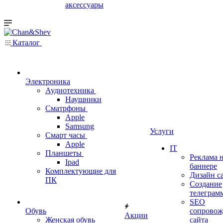
аксессуары
Каталог
Электроника
Аудиотехника
Наушники
Сматрфоны
Apple
Samsung
Услуги
Смарт часы
Apple
IT
Планшеты
Реклама 
Ipad
баннере
Комплектующие для
Дизайн с
ПК
Создание
телеграм
SEO
Обувь
сопровож
Акции
Женская обувь
сайта