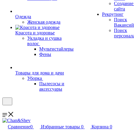
Создание
сайта
Рекрутинг
Одежда
Поиск
Женская одежда
Вакансий
Поиск
Красота и здоровье
персонал
Укладка и сушка
волос
Мультистайлеры
Фены
Товары для дома и дачи
Уборка
Пылесосы и
аксессуары
Сравнение
0
Избранные товары
0
Корзина
0