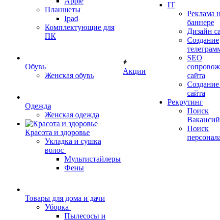
Apple
IT
Планшеты
Реклама 
Ipad
баннере
Комплектующие для
Дизайн с
ПК
Создание
телеграм
SEO
Обувь
сопровож
Акции
Женская обувь
сайта
Создание
сайта
Рекрутинг
Одежда
Поиск
Женская одежда
Вакансий
Поиск
Красота и здоровье
персонал
Укладка и сушка
волос
Мультистайлеры
Фены
Товары для дома и дачи
Уборка
Пылесосы и