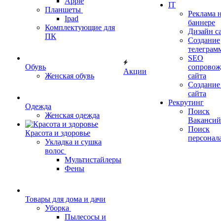
Apple
IT
Планшеты
Реклама 
Ipad
баннере
Комплектующие для
Дизайн с
ПК
Создание
телеграм
SEO
Обувь
сопровож
Акции
Женская обувь
сайта
Создание
сайта
Рекрутинг
Одежда
Поиск
Женская одежда
Вакансий
Поиск
Красота и здоровье
персонал
Укладка и сушка
волос
Мультистайлеры
Фены
Товары для дома и дачи
Уборка
Пылесосы и