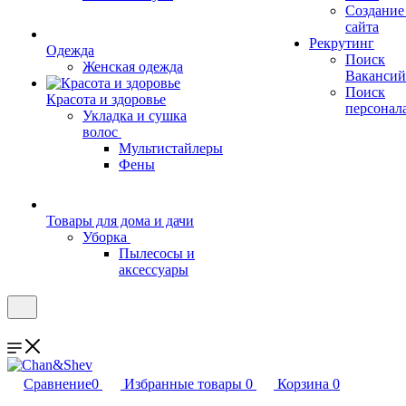
Создание
сайта
Рекрутинг
Одежда
Поиск
Женская одежда
Вакансий
Поиск
Красота и здоровье
персонал
Укладка и сушка
волос
Мультистайлеры
Фены
Товары для дома и дачи
Уборка
Пылесосы и
аксессуары
Сравнение
0
Избранные товары
0
Корзина
0