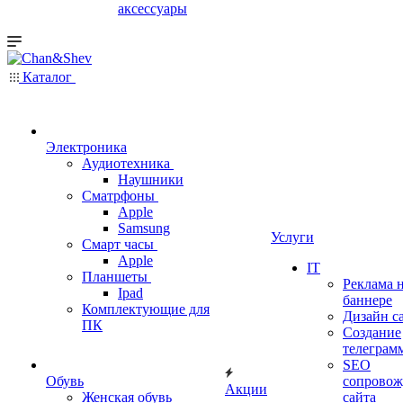
аксессуары
Каталог
Электроника
Аудиотехника
Наушники
Сматрфоны
Apple
Samsung
Услуги
Смарт часы
Apple
IT
Планшеты
Реклама 
Ipad
баннере
Комплектующие для
Дизайн с
ПК
Создание
телеграм
SEO
Обувь
сопровож
Акции
Женская обувь
сайта