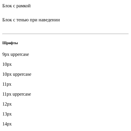
Блок с рамкой
Блок с тенью при наведении
Шрифты
9px uppercase
10px
10px uppercase
11px
11px uppercase
12px
13px
14px