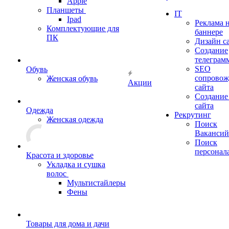
Apple
Планшеты
IT
Ipad
Реклама 
Комплектующие для
баннере
ПК
Дизайн с
Создание
телеграм
SEO
Обувь
сопровож
Женская обувь
Акции
сайта
Создание
сайта
Одежда
Рекрутинг
Женская одежда
Поиск
Вакансий
Поиск
персонал
Красота и здоровье
Укладка и сушка
волос
Мультистайлеры
Фены
Товары для дома и дачи