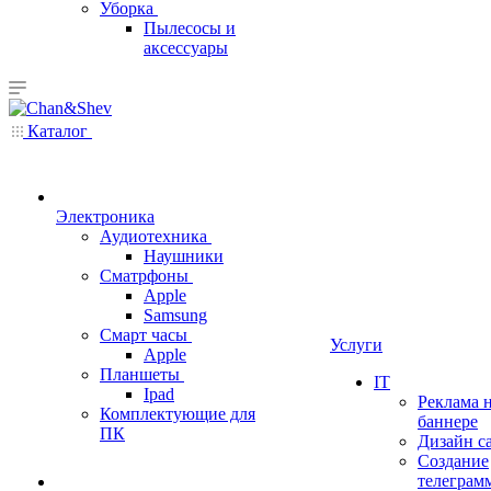
Уборка
Пылесосы и
аксессуары
Каталог
Электроника
Аудиотехника
Наушники
Сматрфоны
Apple
Samsung
Смарт часы
Услуги
Apple
Планшеты
IT
Ipad
Реклама 
Комплектующие для
баннере
ПК
Дизайн с
Создание
телеграм