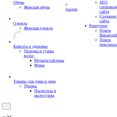
SEO
Обувь
сопровож
Женская обувь
Акции
сайта
Создание
сайта
Одежда
Рекрутинг
Женская одежда
Поиск
Вакансий
Поиск
персонал
Красота и здоровье
Укладка и сушка
волос
Мультистайлеры
Фены
Товары для дома и дачи
Уборка
Пылесосы и
аксессуары