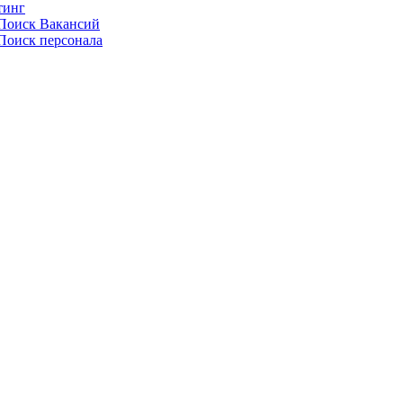
тинг
Поиск Вакансий
Поиск персонала