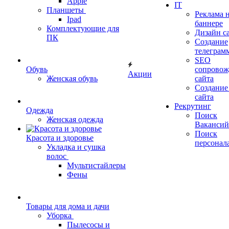
Apple
IT
Планшеты
Реклама 
Ipad
баннере
Комплектующие для
Дизайн с
ПК
Создание
телеграм
SEO
Обувь
сопровож
Акции
Женская обувь
сайта
Создание
сайта
Рекрутинг
Одежда
Поиск
Женская одежда
Вакансий
Поиск
Красота и здоровье
персонал
Укладка и сушка
волос
Мультистайлеры
Фены
Товары для дома и дачи
Уборка
Пылесосы и