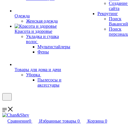
Создание
сайта
Рекрутинг
Одежда
Поиск
Женская одежда
Вакансий
Поиск
Красота и здоровье
персонал
Укладка и сушка
волос
Мультистайлеры
Фены
Товары для дома и дачи
Уборка
Пылесосы и
аксессуары
Сравнение
0
Избранные товары
0
Корзина
0