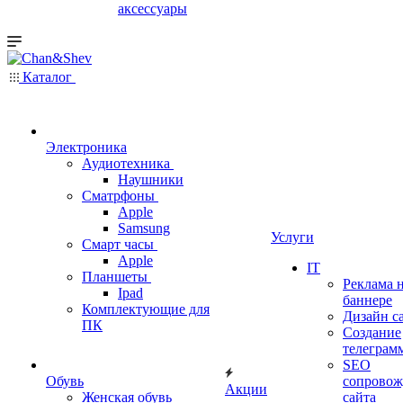
аксессуары
Каталог
Электроника
Аудиотехника
Наушники
Сматрфоны
Apple
Samsung
Услуги
Смарт часы
Apple
IT
Планшеты
Реклама 
Ipad
баннере
Комплектующие для
Дизайн с
ПК
Создание
телеграм
SEO
Обувь
сопровож
Акции
Женская обувь
сайта