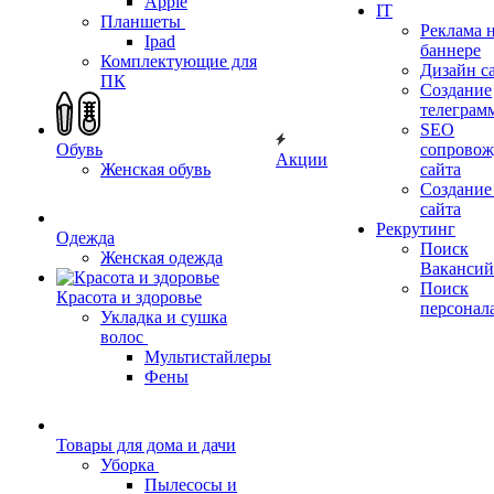
Apple
IT
Планшеты
Реклама 
Ipad
баннере
Комплектующие для
Дизайн с
ПК
Создание
телеграм
SEO
Обувь
сопровож
Акции
Женская обувь
сайта
Создание
сайта
Рекрутинг
Одежда
Поиск
Женская одежда
Вакансий
Поиск
Красота и здоровье
персонал
Укладка и сушка
волос
Мультистайлеры
Фены
Товары для дома и дачи
Уборка
Пылесосы и