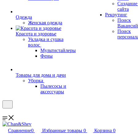
Создание
сайта
Рекрутинг
Одежда
Поиск
Женская одежда
Вакансий
Поиск
Красота и здоровье
персонал
Укладка и сушка
волос
Мультистайлеры
Фены
Товары для дома и дачи
Уборка
Пылесосы и
аксессуары
Сравнение
0
Избранные товары
0
Корзина
0