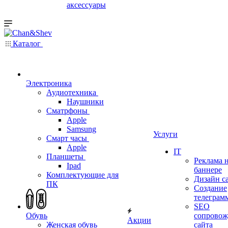
аксессуары
Каталог
Электроника
Аудиотехника
Наушники
Сматрфоны
Apple
Samsung
Услуги
Смарт часы
Apple
IT
Планшеты
Реклама 
Ipad
баннере
Комплектующие для
Дизайн с
ПК
Создание
телеграм
SEO
Обувь
сопровож
Акции
Женская обувь
сайта